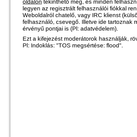
oldalon
tekinthető meg, és minden felhaszn
legyen az regisztrált felhasználói fiókkal r
Weboldalról chatelő, vagy IRC klienst (kül
felhasználó, csevegő. Illetve ide tartoznak
érvényű pontjai is (Pl: adatvédelem).
Ezt a kifejezést moderátorok használják, röv
Pl: Indoklás: "TOS megsértése: flood".