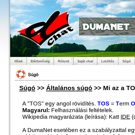
Hírek
Elérhetőség
Rólunk
Saját chat
Letöltés
Súgó
Súgó
>>
Általános súgó
>> Mi az a TO
A "TOS" egy angol rövidítés.
TOS
=
T
erm
Magyarul:
Felhasználási feltételek.
Wikipedia magyarázata (leírása): Katt
IDE
(
A DumaNet esetében ez a szabályzattal eg